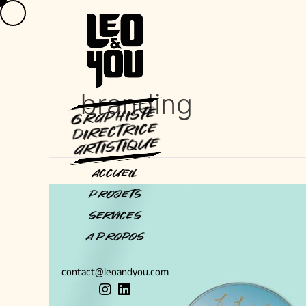
Aller
au
contenu
branding
GraphisTe
Directrice
artistique
Accueil
Projets
Services
A Propos
contact@leoandyou.com
I
L
n
i