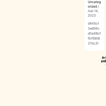
Uncateg
orized
/
mai 14,
2023
d945cf
3a856c
d0a98cf
fb15858
27bc2f
Ar
←
pr
sui