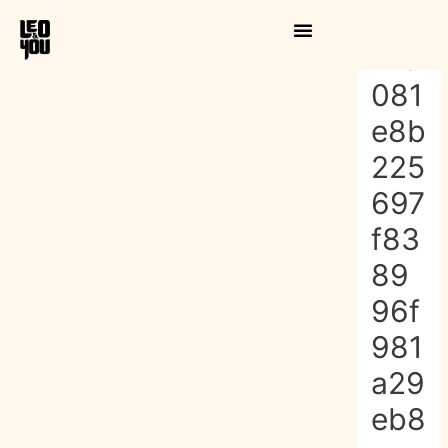
Aller
Naviga
au
de
173
contenu
l’article
081
e8b
225
697
f83
89
96f
981
a29
eb8