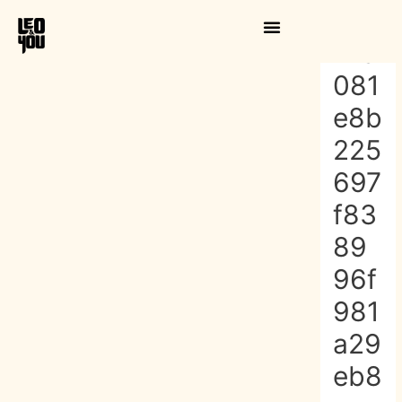
Aller
Naviga
au
de
173
contenu
l’article
081
e8b
225
697
f83
89
96f
981
a29
eb8