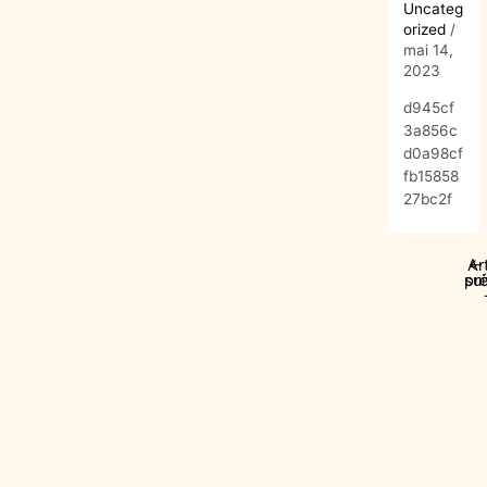
Uncateg
orized
/
mai 14,
2023
d945cf
3a856c
d0a98cf
fb15858
27bc2f
Ar
←
pr
sui