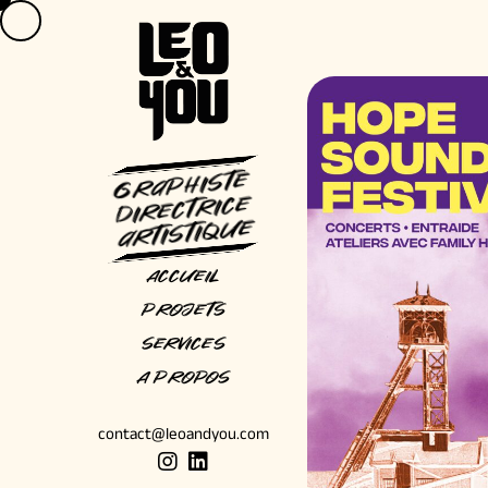
Aller
au
contenu
GraphisTe
Directrice
artistique
Accueil
Projets
Services
A Propos
contact@leoandyou.com
I
L
n
i